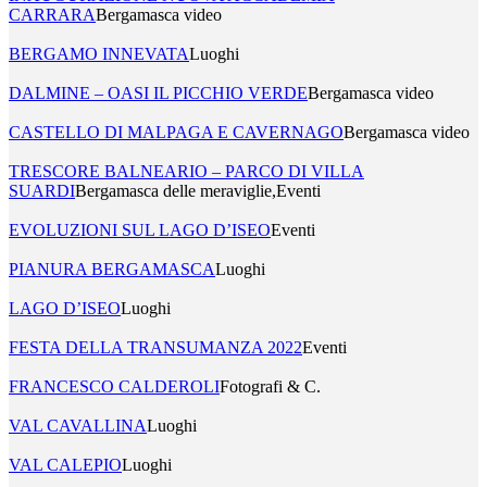
CARRARA
Bergamasca video
BERGAMO INNEVATA
Luoghi
DALMINE – OASI IL PICCHIO VERDE
Bergamasca video
CASTELLO DI MALPAGA E CAVERNAGO
Bergamasca video
TRESCORE BALNEARIO – PARCO DI VILLA
SUARDI
Bergamasca delle meraviglie,Eventi
EVOLUZIONI SUL LAGO D’ISEO
Eventi
PIANURA BERGAMASCA
Luoghi
LAGO D’ISEO
Luoghi
FESTA DELLA TRANSUMANZA 2022
Eventi
FRANCESCO CALDEROLI
Fotografi & C.
VAL CAVALLINA
Luoghi
VAL CALEPIO
Luoghi