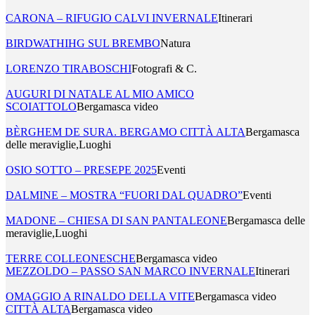
CARONA – RIFUGIO CALVI INVERNALE
Itinerari
BIRDWATHIHG SUL BREMBO
Natura
LORENZO TIRABOSCHI
Fotografi & C.
AUGURI DI NATALE AL MIO AMICO
SCOIATTOLO
Bergamasca video
BÈRGHEM DE SURA. BERGAMO CITTÀ ALTA
Bergamasca
delle meraviglie,Luoghi
OSIO SOTTO – PRESEPE 2025
Eventi
DALMINE – MOSTRA “FUORI DAL QUADRO”
Eventi
MADONE – CHIESA DI SAN PANTALEONE
Bergamasca delle
meraviglie,Luoghi
TERRE COLLEONESCHE
Bergamasca video
MEZZOLDO – PASSO SAN MARCO INVERNALE
Itinerari
OMAGGIO A RINALDO DELLA VITE
Bergamasca video
CITTÀ ALTA
Bergamasca video