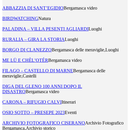
ABBAZZIA DI SANT’EGIDIO
Bergamasca video
BIRDWATCHING
Natura
PALADINA – VILLA PESENTI AGLIARDI
Luoghi
RURALIA – GIRA LA STORIA
Luoghi
BORGO DI CLANEZZO
Bergamasca delle meraviglie,Luoghi
ME LÜ E CHÈL’OTÉR
Bergamasca video
FILAGO – CASTELLO DI MARNE
Bergamasca delle
meraviglie,Castelli
DIGA DEL GLENO 100 ANNI DOPO IL
DISASTRO
Bergamasca video
CARONA – RIFUGIO CALVI
Itinerari
OSIO SOTTO – PRESEPE 2023
Eventi
ARCHIVIO FOTOGRAFICO CISERANO
Archivio Fotografico
Bergamasca,Archivio storico