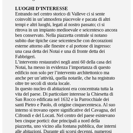
LUOGHI D’INTERESSE
Entrando nel centro storico di Valleve ci si sente
coinvolti in un’atmosfera piacevole e pacata di altri
tempi e altri luoghi, legati al nostro passato; ci si
ritrova in un impianto medioevale e seicentesco ancora
ben conservato. Nella piazzetta centrale si notano
subito due tipiche case seicentesche con decorazioni
esterne attorno alle finestre e al portone di ingresso:
una casa detta dei Notai e una di fronte detta dei
Fabbrigeri.
L’intervento restaurativi negli anni 60 della casa dei
Notai, ha messo in evidenza l’importanza di questo
edificio non solo per l’intervento architettonico ma
anche per un’attività, quella notarile, che ha registrato
oltre tre secoli di storia locale.
In questo nucleo di abitazioni era concentrata tutta la
vita del paese. Di particolare interesse la Chiesetta di
San Rocco edificata nel 1632 e la Parrocchiale dei
santi Pietro e Paolo, di origine cinquecentesca. Al suo
interno si trovano opere significative del Cavagna, del
Cifrondi e del Locati. Nel centro del paese esistevano
ben cinque portici: due principali a nord della
piazzetta, uno vicino alla fontana pubblica, due interni
alle abitazioni. Durante gli scorsi decenni, numerosi