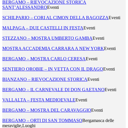
BERGAMO – RIEVOCAZIONE STORICA
SANT’ALESSANDRO
Eventi
SCHILPARIO – CORI AL CIMON DELLA BAGOZZA
Eventi
MALPAGA – DUE CASTELLI IN FESTA
Eventi
STEZZANO – MOSTRA UMBERTO GAMBA
Eventi
MOSTRA ACCADEMIA CARRARA A NEW YORK
Eventi
BERGAMO – MOSTRA CARLO CERESA
Eventi
SENTIERO OROBIE – IN VETTA CON IL DRAGO
Eventi
BIANZANO – RIEVOCAZIONE STORICA
Eventi
BERGAMO – IL CARNEVALE DI DON GAETANO
Eventi
VALLALTA – FESTA MEDIOEVALE
Eventi
BERGAMO – MOSTRA DEL CARAVAGGIO
Eventi
BERGAMO – ORTI DI SAN TOMMASO
Bergamasca delle
meraviglie,Luoghi