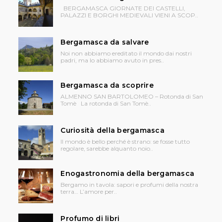
BERGAMASCA GIORNATE DEI CASTELLI,
PALAZZI E BORGHI MEDIEVALI VIENI A SCOP..
Bergamasca da salvare
Noi non abbiamo ereditato il mondo dai nostri
padri, ma lo abbiamo avuto in pres..
Bergamasca da scoprire
ALMENNO SAN BARTOLOMEO – Rotonda di San
Tomè La rotonda di San Tomè..
Curiosità della bergamasca
Il mondo è bello perché è strano: se fosse tutto
regolare, sarebbe alquanto noio..
Enogastronomia della bergamasca
Bergamo in tavola: sapori e profumi della nostra
terra… L’amore per..
Profumo di libri