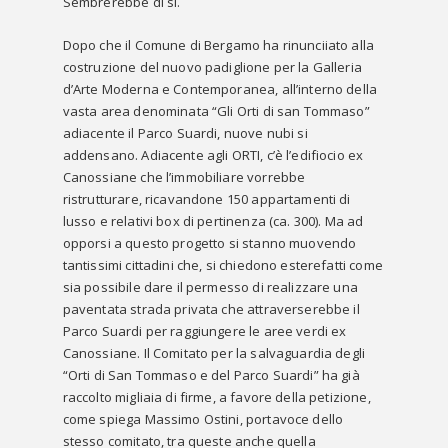
Sembrerebbe di sì.
Dopo che il Comune di Bergamo ha rinunciiato alla
costruzione del nuovo padiglione per la Galleria
d’Arte Moderna e Contemporanea, all’interno della
vasta area denominata “Gli Orti di san Tommaso”
adiacente il Parco Suardi, nuove nubi si
addensano. Adiacente agli ORTI, c’è l’edifiocio ex
Canossiane che l’immobiliare vorrebbe
ristrutturare, ricavandone 150 appartamenti di
lusso e relativi box di pertinenza (ca. 300). Ma ad
opporsi a questo progetto si stanno muovendo
tantissimi cittadini che, si chiedono esterefatti come
sia possibile dare il permesso di realizzare una
paventata strada privata che attraverserebbe il
Parco Suardi per raggiungere le aree verdi ex
Canossiane. Il Comitato per la salvaguardia degli
“Orti di San Tommaso e del Parco Suardi” ha già
raccolto migliaia di firme, a favore della petizione,
come spiega Massimo Ostini, portavoce dello
stesso comitato, tra queste anche quella