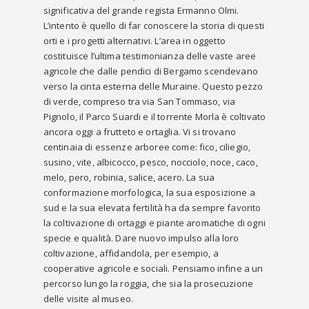
significativa del grande regista Ermanno Olmi.
L’intento è quello di far conoscere la storia di questi
orti e i progetti alternativi. L’area in oggetto
costituisce l’ultima testimonianza delle vaste aree
agricole che dalle pendici di Bergamo scendevano
verso la cinta esterna delle Muraine. Questo pezzo
di verde, compreso tra via San Tommaso, via
Pignolo, il Parco Suardi e il torrente Morla è coltivato
ancora oggi a frutteto e ortaglia. Vi si trovano
centinaia di essenze arboree come: fico, ciliegio,
susino, vite, albicocco, pesco, nocciolo, noce, caco,
melo, pero, robinia, salice, acero. La sua
conformazione morfologica, la sua esposizione a
sud e la sua elevata fertilità ha da sempre favorito
la coltivazione di ortaggi e piante aromatiche di ogni
specie e qualità. Dare nuovo impulso alla loro
coltivazione, affidandola, per esempio, a
cooperative agricole e sociali. Pensiamo infine a un
percorso lungo la roggia, che sia la prosecuzione
delle visite al museo.